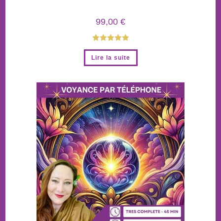
99,00
€
Note
4.96
Lire la suite
sur 5