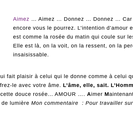
Aimez
… Aimez … Donnez … Donnez … Car v
encore vous le pourrez. L’intention d’amour es
est comme la rosée du matin qui coule sur les 
Elle est là, on la voit, on la ressent, on la per
insaisissable.
i fait plaisir à celui qui le donne comme à celui qu
ffrez-le avec votre âme.
L’âme, elle, sait. L’Hom
de cette douce rosée... AMOUR ….
A
imer
M
aintenan
s de lumière
Mon commentaire : Pour travailler sur