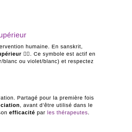
upérieur
ervention humaine. En sanskrit,
upérieur
🧘‍♂️. Ce symbole est actif en
r/blanc ou violet/blanc) et respectez
ration. Partagé pour la première fois
ciation
, avant d’être utilisé dans le
son
efficacité
par
les thérapeutes
.