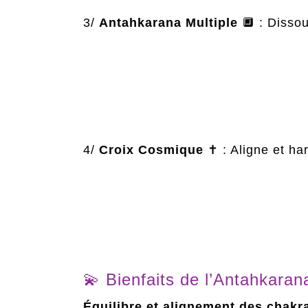
3/
Antahkarana Multiple
🔲 : Dissou
4/
Croix Cosmique
✝️ : Aligne et h
💫 Bienfaits de l’Antahkaran
Équilibre et alignement des chakr