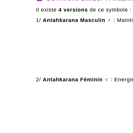
Il existe
4 versions
de ce symbole :
1/
Antahkarana Masculin
♂️ : Maint
2/
Antahkarana Féminin
♀️ : Energi