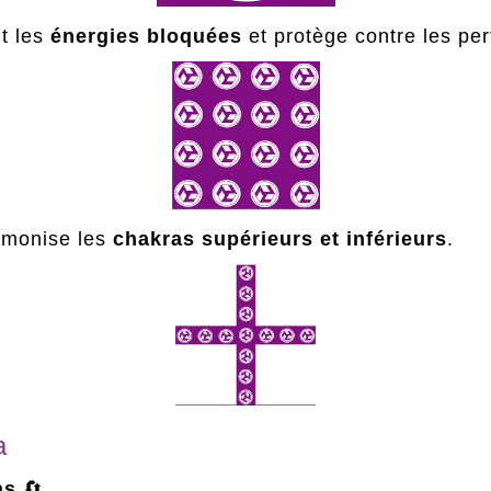
t les
énergies bloquées
et protège contre les per
armonise les
chakras supérieurs et inférieurs
.
a
as
🔄