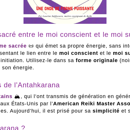
acré entre le moi conscient et le moi s
me sacrée
📜 qui émet sa propre énergie, sans int
sentant le lien entre le
moi conscient
et le
moi s
itiation. Utilisez-le dans sa
forme originale
(noi
 son énergie.
s de l’Antahkarana
tains
🏔️, qui l’ont transmis de génération en géné
 aux États-Unis par l’
American Reiki Master Asso
ues. Aujourd’hui, il est prisé pour sa
simplicité
et 
karana ?